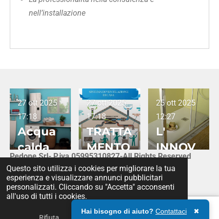
nell’installazione
27 ott 2025
27 ott 2025
25 ott 2025
17:18
17:18
12:27
Acqua
TRATTA
L'
calda
MENTO
INNOV
Pedone Srl- P.iva 05995310827-All Rights Reserved
senza
ARIA
ATIVO
Questo sito utilizza i cookies per migliorare la tua
Fornito da
Webador
pensier
PATTO
esperienza e visualizzare annunci pubblicitari
personalizzati. Cliccando su "Accetta" acconsenti
i
DOCCI
all'uso di tutti i cookies.
A
Hai bisogno di aiuto?
Contattaci
✖
Rifiuta
Accettare